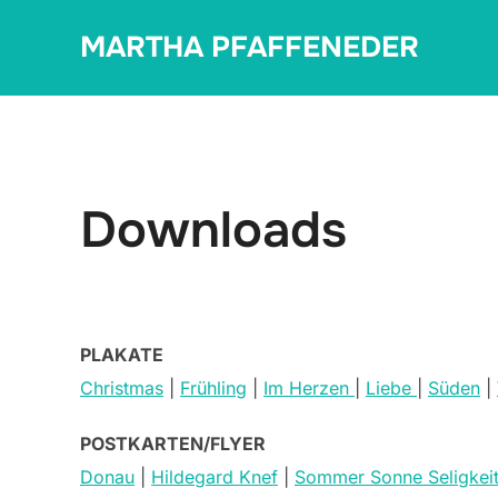
Zum
MARTHA PFAFFENEDER
Inhalt
springen
Downloads
PLAKATE
Christmas
|
Frühling
|
Im Herzen
|
Liebe
|
Süden
|
POSTKARTEN/FLYER
Donau
|
Hildegard Knef
|
Sommer Sonne Seligkei