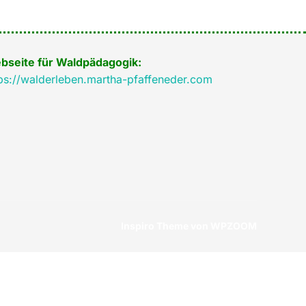
bseite für Waldpädagogik:
ps://walderleben.martha-pfaffeneder.com
Inspiro Theme
von
WPZOOM