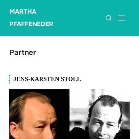
Zum
MARTHA
Inhalt
Suchen
SEITEN
springen
PFAFFENEDER
nach:
Partner
JENS-KARSTEN STOLL