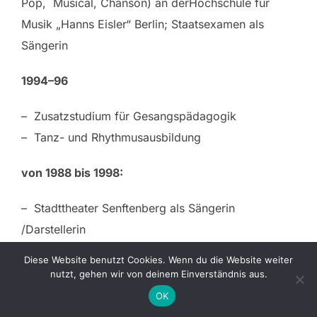
Pop, Musical, Chanson) an derHochschule für
Musik „Hanns Eisler“ Berlin; Staatsexamen als
Sängerin
1994–96
– Zusatzstudium für Gesangspädagogik
– Tanz- und Rhythmusausbildung
von 1988 bis 1998:
– Stadttheater Senftenberg als Sängerin
/Darstellerin
– Friedrichstadtpalast Berlin (Revue „Wie ein Vogel
Diese Website benutzt Cookies. Wenn du die Website weiter
schwerelos“ u. a.)
nutzt, gehen wir von deinem Einverständnis aus.
– Kleist-Theater Frankfurt (Hauptrolle in
OK
Tanzschauspiel „Kleistiana“)