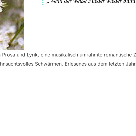
„Wenn der weiße Flieder wieder blüh
n Prosa und Lyrik, eine musikalisch umrahmte romantische 
nsuchtsvolles Schwärmen. Erlesenes aus dem letzten Jahrh